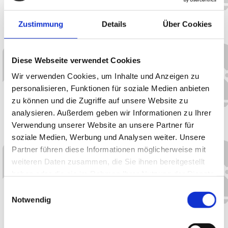
Massagen – Wohltuende Entspannung
für Körper und Seele
Zustimmung
Details
Über Cookies
Ergänzen Sie Ihren Aufenthalt mit einer
unserer vielfältigen
Massageangebote
. Um
Diese Webseite verwendet Cookies
einen Termin zu reservieren, wenden Sie sich
bitte mindestens
48 Stunden vorher
an
Wir verwenden Cookies, um Inhalte und Anzeigen zu
personalisieren, Funktionen für soziale Medien anbieten
unser Team.
zu können und die Zugriffe auf unsere Website zu
analysieren. Außerdem geben wir Informationen zu Ihrer
Unsere Angebote im Überblick:
Verwendung unserer Website an unsere Partner für
soziale Medien, Werbung und Analysen weiter. Unsere
Partner führen diese Informationen möglicherweise mit
Rückenmassage (30 min)
weiteren Daten zusammen, die Sie ihnen bereitgestellt
29 €
haben oder die sie im Rahmen Ihrer Nutzung der Dienste
gesammelt haben.
Einwilligungsauswahl
Notwendig
Rücken-Ayurvedamassage (60 min)
59 €