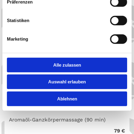
Präferenzen
Statistiken
Ganzkörpermassage (60 min)
55 €
Marketing
Ganzkörpermassage (90 min)
75 €
Alle zulassen
Auswahl erlauben
Aromaöl-Ganzkörpermassage (60 min)
59 €
Ablehnen
Aromaöl-Ganzkörpermassage (90 min)
79 €