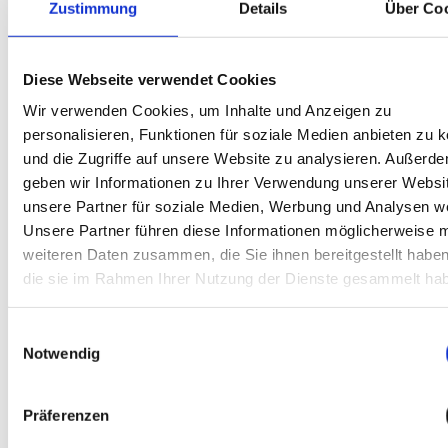
Zustimmung
Details
Über Co
3.) Währung
Zweck: Um Preise in der Währung anzeigen
Diese Webseite verwendet Cookies
zu können, die den Vorlieben des Besuchers
entspricht.
Wir verwenden Cookies, um Inhalte und Anzeigen zu
Dauer: 30 Tage.
personalisieren, Funktionen für soziale Medien anbieten zu 
und die Zugriffe auf unsere Website zu analysieren. Außerd
geben wir Informationen zu Ihrer Verwendung unserer Websi
4.) Google Recaptcha
unsere Partner für soziale Medien, Werbung und Analysen we
Zweck: Um überprüfen zu können, ob der
Unsere Partner führen diese Informationen möglicherweise m
Besucher ein Mensch ist, und um die Menge
weiteren Daten zusammen, die Sie ihnen bereitgestellt habe
an Spam aus Kontaktformularen zu
die sie im Rahmen Ihrer Nutzung der Dienste gesammelt ha
begrenzen.
Dauer: 1 Jahr.
Einwilligungsauswahl
Anbieter: Google
Notwendig
Cookies von Drittanbietern
Präferenzen
Diese Cookies sammeln Informationen
darüber, wie Besucher die Website nutzen, z.